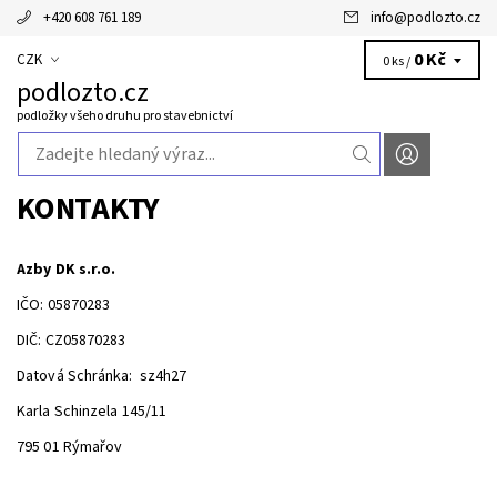
+420 608 761 189
info
@
podlozto.cz
0 Kč
CZK
0 ks /
podlozto.cz
podložky všeho druhu pro stavebnictví
KONTAKTY
Azby DK s.r.o.
IČO: 05870283
DIČ: CZ05870283
Datová Schránka: sz4h27
Karla Schinzela 145/11
795 01 Rýmařov