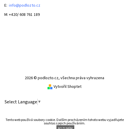
E:
info@podlozto
.cz
M: +420/ 608 761 189
2026 © podlozto.cz, všechna práva vyhrazena
Vytvořil Shoptet
Select Language
▼
Tento web používá soubory cookie. Dalším procházením tohoto webu vyjadřujete
souhlas s jejich používáním.
ROZUMÍM