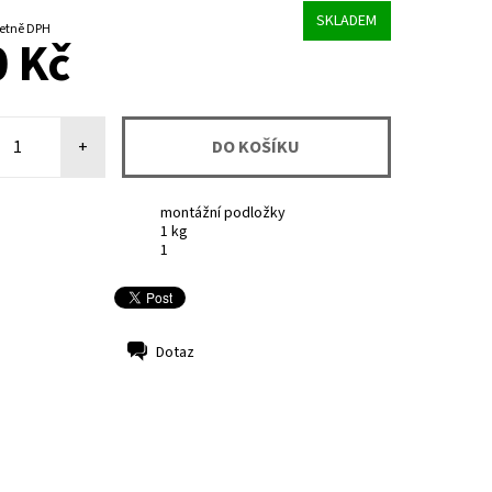
SKLADEM
60 Kč včetně DPH
 Kč
+
montážní podložky
1 kg
1
Dotaz