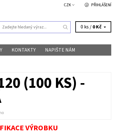
CZK
PŘIHLÁŠENÍ
0 ks /
0 Kč
Y
KONTAKTY
NAPIŠTE NÁM
0 (100 KS) -
Á
no
IFIKACE VÝROBKU