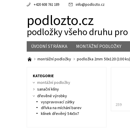
+420 608 761 189
info
@
podlozto.cz
podlozto.cz
podložky všeho druhu pro 
ÚVODNÍ STRÁNKA
MONTÁŽNÍ PODLOŽKY
montážní podložky
podložka 2mm 50x120 (100 ks
KATEGORIE
montážní podložky
sanační klíny
dřevěné výrobky
vyspravovací zátky
259
dřívka na míchání barev
klínek dřevěný 54x5x7