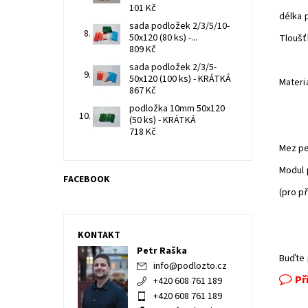
101 Kč
délka
sada podložek 2/3/5/10-
50x120 (80 ks) -...
Tloušť
809 Kč
sada podložek 2/3/5-
50x120 (100 ks) - KRÁTKÁ
Materi
867 Kč
podložka 10mm 50x120
(50 ks) - KRÁTKÁ
718 Kč
Mez pe
Modul 
FACEBOOK
(pro p
KONTAKT
Petr Raška
Buďte 
info
@
podlozto.cz
Př
+420 608 761 189
+420 608 761 189