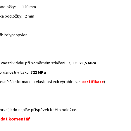
 podložky: 120 mm
ka podložky: 2 mm
ál: Polypropylen
vnosti v tlaku při poměrném stlačení 17,3%:
29,5 MPa
pružnosti v tlaku:
722 MPa
řesnější informace o vlastnostech výrobku viz.
certifikace
)
první, kdo napíše příspěvek k této položce.
idat komentář