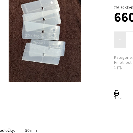
798,
660
-
Kategorie:
Hmotnost:
1 (?):
Tisk
 podložky: 50 mm