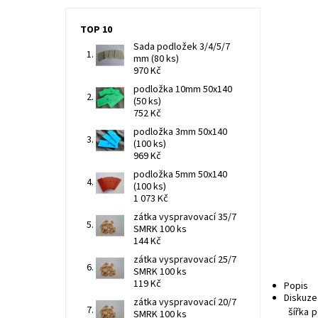
TOP 10
Sada podložek 3/4/5/7
mm (80 ks)
970 Kč
podložka 10mm 50x140
(50 ks)
752 Kč
podložka 3mm 50x140
(100 ks)
969 Kč
podložka 5mm 50x140
(100 ks)
1 073 Kč
zátka vyspravovací 35/7
SMRK 100 ks
144 Kč
zátka vyspravovací 25/7
SMRK 100 ks
119 Kč
Popis
Diskuze
zátka vyspravovací 20/7
šířka
SMRK 100 ks